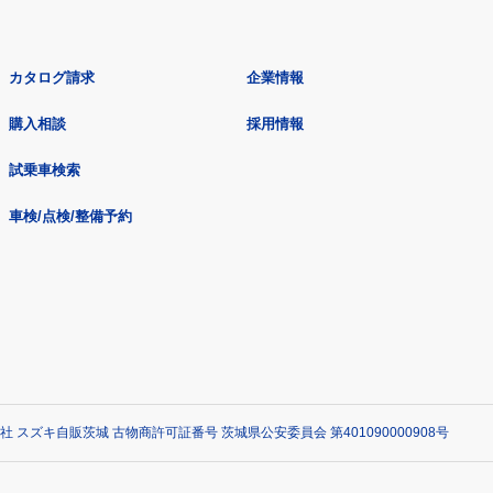
カタログ請求
企業情報
購入相談
採用情報
試乗車検索
車検/点検/整備予約
社 スズキ自販茨城 古物商許可証番号 茨城県公安委員会 第401090000908号