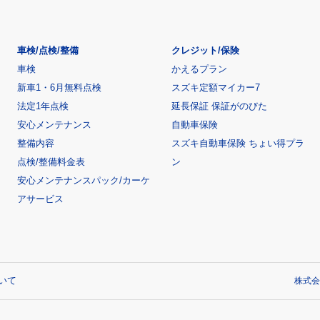
車検/点検/整備
クレジット/保険
車検
かえるプラン
新車1・6月無料点検
スズキ定額マイカー7
法定1年点検
延長保証 保証がのびた
安心メンテナンス
自動車保険
整備内容
スズキ自動車保険 ちょい得プラ
点検/整備料金表
ン
安心メンテナンスパック/カーケ
アサービス
いて
株式会