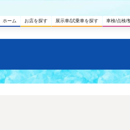
ホーム
お店を探す
展示車/試乗車を探す
車検/点検/
。