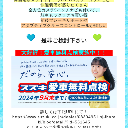
快適装備が盛りだくさん
全方位カメラ9インチナビも付いて、
駐車もラクラクお買い得
前後ブレーキサポートや
アダプティブクルーズコントロールが嬉しい
是非ご検討下さい
大好評！愛車無料点検実施中！！
詳しくは下記URLにて！
https://www.suzuki.co.jp/dealer/08304951.sj-ibara
ki/blog/detail/?id=551645
たくさんのご来場お待ちしております♪