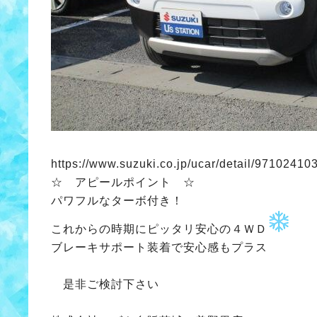
https://www.suzuki.co.jp/ucar/detail/9710241
☆ アピールポイント ☆
パワフルなターボ付き！
これからの時期にピッタリ安心の４ＷＤ
ブレーキサポート装着で安心感もプラス
是非ご検討下さい