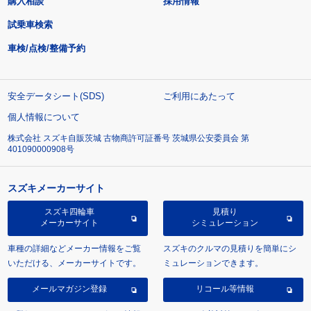
購入相談
採用情報
試乗車検索
車検/点検/整備予約
安全データシート(SDS)
ご利用にあたって
個人情報について
株式会社 スズキ自販茨城 古物商許可証番号 茨城県公安委員会 第
401090000908号
スズキメーカーサイト
スズキ四輪車
見積り
メーカーサイト
シミュレーション
車種の詳細などメーカー情報をご覧
スズキのクルマの見積りを簡単にシ
いただける、メーカーサイトです。
ミュレーションできます。
メールマガジン登録
リコール等情報