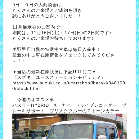
9日１０日の大商談会は、
たくさんのご来場とご成約を頂き、
誠にありがとうございました！！
11月展示会のご案内です
期間は、11月16日(土)～17日(日)の2日間です♪
たくさんのご来場お待ちしております♪
美野里店自慢の特選中古車は毎日入荷中！
最新の中古車在庫情報をチェックしてみてくださ
い！！
▼当店の最新在庫状況は下記URLにて▼
『スズキ ユーズステーションモビリティ』
https://www.suzuki.co.jp/ucar/shop/ibaraki/040109
0/stock.html
今週のオススメ車
ハスラーHYBRID X ナビ ドライブレコーダー ブ
レーキサポート ブリスクブルーの２トーンカラー