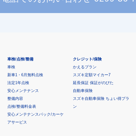
車検/点検/整備
クレジット/保険
車検
かえるプラン
新車1・6月無料点検
スズキ定額マイカー7
法定1年点検
延長保証 保証がのびた
安心メンテナンス
自動車保険
整備内容
スズキ自動車保険 ちょい得プラ
点検/整備料金表
ン
安心メンテナンスパック/カーケ
アサービス