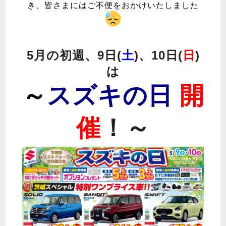
き、皆さまにはご不便をおかけいたしました
5月の初週、9日(
土
)、10日(
日
)
は
～
スズキの日
開
催
！～