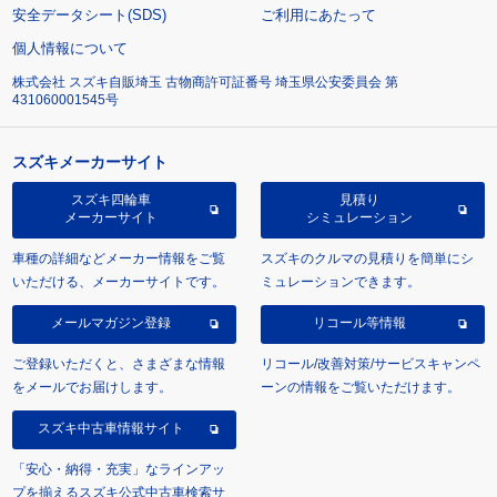
安全データシート(SDS)
ご利用にあたって
個人情報について
株式会社 スズキ自販埼玉 古物商許可証番号 埼玉県公安委員会 第
431060001545号
スズキメーカーサイト
スズキ四輪車
見積り
メーカーサイト
シミュレーション
車種の詳細などメーカー情報をご覧
スズキのクルマの見積りを簡単にシ
いただける、メーカーサイトです。
ミュレーションできます。
メールマガジン登録
リコール等情報
ご登録いただくと、さまざまな情報
リコール/改善対策/サービスキャンペ
をメールでお届けします。
ーンの情報をご覧いただけます。
スズキ中古車情報サイト
「安心・納得・充実」なラインアッ
プを揃えるスズキ公式中古車検索サ