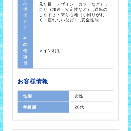
足
見た目（デザイン・カラーなど） ,
ポ
走り（加速・安定性など） ,運転の
しやすさ・乗り心地（小回りが利
イ
く・疲れないなど） ,安全性能
ン
ト
そ
の
他
メイン利用
項
目
お客様情報
性別
女性
年齢層
20代