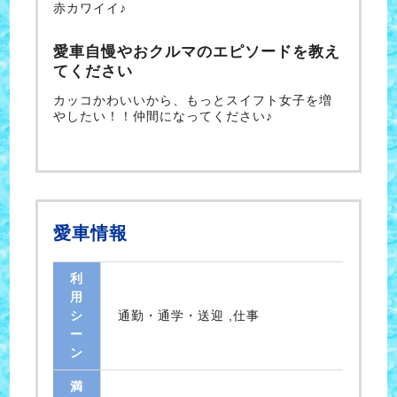
赤カワイイ♪
愛車自慢やおクルマのエピソードを教え
てください
カッコかわいいから、もっとスイフト女子を増
やしたい！！仲間になってください♪
愛車情報
利
用
シ
通勤・通学・送迎 ,仕事
ー
ン
満