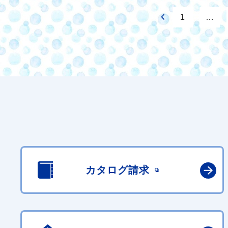
1
…
カタログ請求