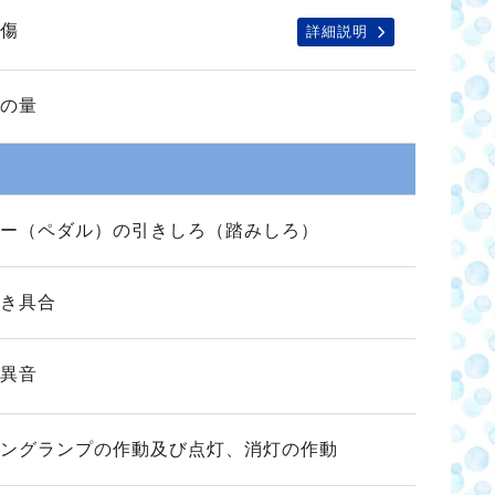
傷
詳細説明
の量
ー（ペダル）の引きしろ（踏みしろ）
き具合
異音
ングランプの作動及び点灯、消灯の作動