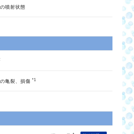
の噴射状態
2
*1
ヤの亀裂、損傷