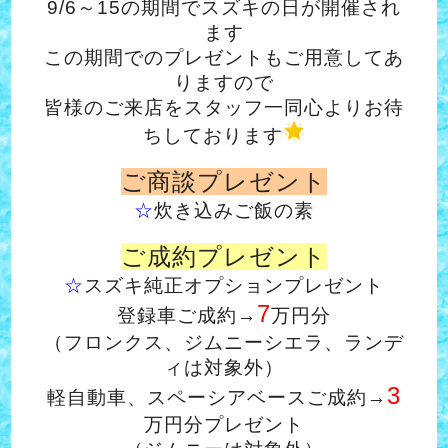
9/6～15の期間でスズキの日が開催され
ます
この期間でのプレゼントもご用意してあ
りますので
皆様のご来店をスタッフ一同心よりお待
ちしております
ご商談プレゼント
☆
炊き込みご飯の素
ご成約プレゼント
☆
スズキ純正オプションプレゼント
7
登録車ご成約→
万円分
（フロンクス、ジムニーシエラ、ランデ
ィは対象外）
3
軽自動車、スペーシアベースご成約→
万円分プレゼント