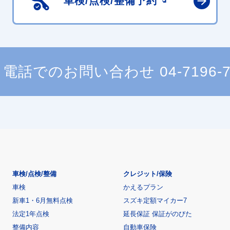
車検/点検/
整備予約
電話でのお問い合わせ
04-7196-
車検/点検/整備
クレジット/保険
車検
かえるプラン
新車1・6月無料点検
スズキ定額マイカー7
法定1年点検
延長保証 保証がのびた
整備内容
自動車保険