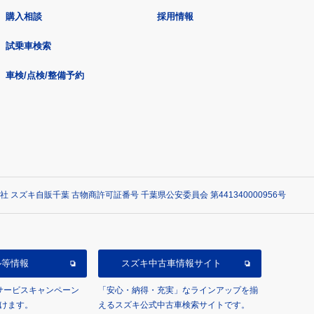
購入相談
採用情報
試乗車検索
車検/点検/整備予約
社 スズキ自販千葉 古物商許可証番号 千葉県公安委員会 第441340000956号
ル等情報
スズキ中古車情報サイト
/サービスキャンペーン
「安心・納得・充実」なラインアップを揃
けます。
えるスズキ公式中古車検索サイトです。