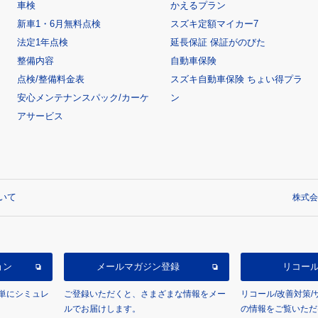
車検
かえるプラン
新車1・6月無料点検
スズキ定額マイカー7
法定1年点検
延長保証 保証がのびた
整備内容
自動車保険
点検/整備料金表
スズキ自動車保険 ちょい得プラ
安心メンテナンスパック/カーケ
ン
アサービス
いて
株式会
ョン
メールマガジン登録
リコー
単にシミュレ
ご登録いただくと、さまざまな情報をメー
リコール/改善対策
ルでお届けします。
の情報をご覧いただ