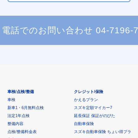
電話でのお問い合わせ
04-7196-
車検/点検/整備
クレジット/保険
車検
かえるプラン
新車1・6月無料点検
スズキ定額マイカー7
法定1年点検
延長保証 保証がのびた
整備内容
自動車保険
点検/整備料金表
スズキ自動車保険 ちょい得プラ