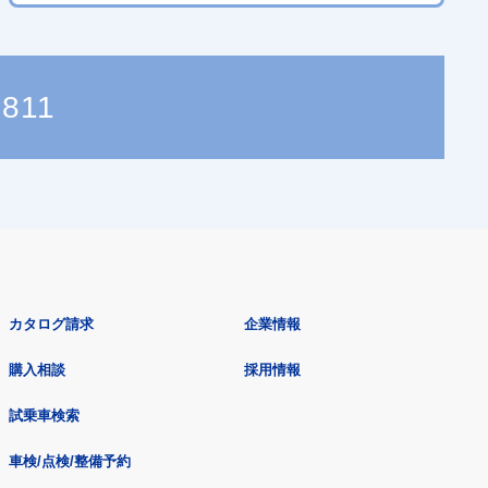
7811
カタログ請求
企業情報
購入相談
採用情報
試乗車検索
車検/点検/整備予約