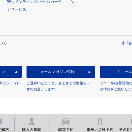
安心メンテナンスパック/カーケ
ン
アサービス
いて
株式会
ョン
メールマガジン登録
リコー
単にシミュレ
ご登録いただくと、さまざまな情報をメー
リコール/改善対策
ルでお届けします。
の情報をご覧いただ
グ
請求
購入の相談
試乗予約
車検／点検
予約
その他