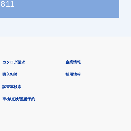
7811
カタログ請求
企業情報
購入相談
採用情報
試乗車検索
車検/点検/整備予約