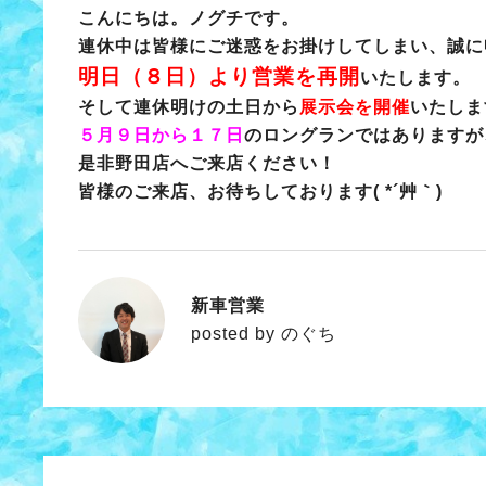
こんにちは。ノグチです。
連休中は皆様にご迷惑をお掛けしてしまい、誠に
明日（８日）より営業を再開
いたします。
そして連休明けの土日から
展示会を開催
いたしま
５月９日から１７日
のロングランではありますが
是非野田店へご来店ください！
皆様のご来店、お待ちしております( *´艸｀)
新車営業
のぐち
posted by のぐち