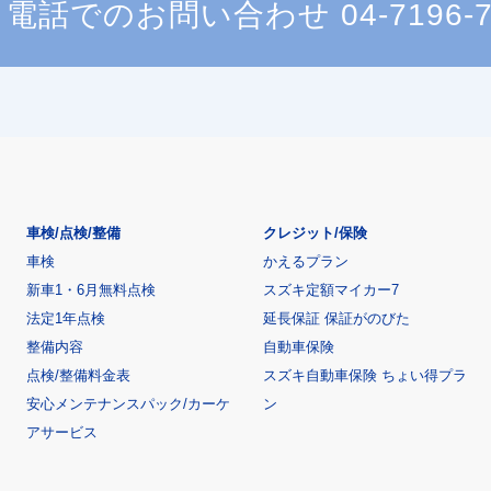
電話でのお問い合わせ
04-7196-
車検/点検/整備
クレジット/保険
車検
かえるプラン
新車1・6月無料点検
スズキ定額マイカー7
法定1年点検
延長保証 保証がのびた
整備内容
自動車保険
点検/整備料金表
スズキ自動車保険 ちょい得プラ
安心メンテナンスパック/カーケ
ン
アサービス