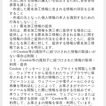
方法に関する情報の漏えいを防止するために安全管理
措置を講じること
・作成した匿名加工情報に含まれる情報の項目を公表
すること
・作成の元となった個人情報の本人を識別するための
行為をしないこと
（２）匿名加工情報の提供
当社は、匿名加工情報を第三者に提供する場合には、
提供しようとする匿名加工情報に含まれる個人に関す
る情報の項目と提供の方法を公表するとともに、提供
先となる第三者に対して、提供する情報が匿名加工情
報であることを明示します。
（※Cookie等の識別子に紐づけされた情報の取扱いが
ない場合は削除 ）
１１．Cookie等の識別子に紐づけされた情報の取得・
利用・提供
Cookie（クッキー）とは、ウェブサイトを閲覧した際
に、ウェブサイトから送信されたウェブブラウザに保
存されるテキスト形式の情報のことです。また、ウェ
ブビーコンとは、ウェブページや電子メールに小さな
画像を埋め込むことによって、お客さまがそのページ
やメールを閲覧した際に情報を送信する仕組みです。
本ウェブサイトでは、cookie、ウェブビーコンまたは
それに類する技術（以下「Cookie等」といいます）を
利用して、お客さまの情報を保存・利用しています。