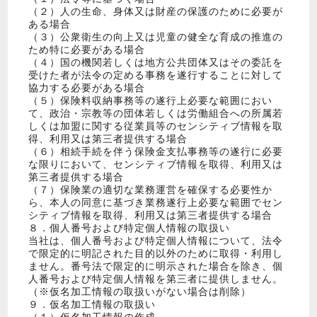
（２）人の生命、身体又は財産の保護のために必要が
ある場合
（３）公衆衛生の向上又は児童の健全な育成の推進の
ため特に必要がある場合
（４）国の機関若しくは地方公共団体又はその委託を
受けた者が法令の定める事務を遂行することに対して
協力する必要がある場合
（５）保険料収納事務等の遂行上必要な範囲におい
て、政治・宗教等の団体若しくは労働組合への所属若
しくは加盟に関する従業員等のセンシティブ情報を取
得、利用又は第三者提供する場合
（６）相続手続を伴う保険金支払事務等の遂行に必要
な限りにおいて、センシティブ情報を取得、利用又は
第三者提供する場合
（７）保険業の適切な業務運営を確保する必要性か
ら、本人の同意に基づき業務遂行上必要な範囲でセン
シティブ情報を取得、利用又は第三者提供する場合
８．個人番号および特定個人情報の取扱い
当社は、個人番号および特定個人情報について、法令
で限定的に明記された目的以外のために取得・利用し
ません。番号法で限定的に明示された場合を除き、個
人番号および特定個人情報を第三者に提供しません。
（※仮名加工情報の取扱いがない場合は削除）
９．仮名加工情報の取扱い
（１）仮名加工情報の作成