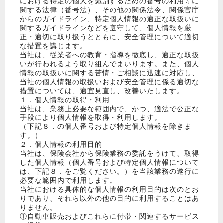
における特定の個人を識別するための番号の利用等に
関する法律（番号法）、その他の関係法令、関係官庁
からのガイドライン、特定個人情報の適正な取扱いに
関するガイドラインなどを遵守して、個人情報を厳
正・適切に取り扱うとともに、安全管理について適切
な措置を講じます。
当社は、従業者への教育・指導を徹底し、適正な取扱
いが行われるよう取り組んでまいります。また、個人
情報の取扱いに関する苦情・ご相談に迅速に対応し、
当社の個人情報の取扱いおよび安全管理に係る適切な
措置については、適宜見直し、改善いたします。
１．個人情報の取得・利用
当社は、業務上必要な範囲内で、かつ、適法で公正な
手段により個人情報を取得・利用します。
（下記８．の個人番号および特定個人情報を除きま
す。）
２．個人情報の利用目的
当社は、保険会社から保険業務の委託をうけて、取得
した個人情報（個人番号および特定個人情報について
は、下記８．をご覧ください。）を当該業務の遂行に
必要な範囲内で利用します。
当社における具体的な個人情報の利用目的は次のとお
りであり、それら以外の他の目的に利用することはあ
りません。
①自動車販売およびこれらに付帯・関連するサービス