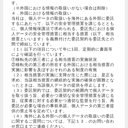
す。
（※外国における情報の取扱いがない場合は削除）
４．外国における情報の取扱い
当社は、個人データの取扱いを海外にある外部に委託
するにあたって、以下の安全管理措置を講じるととも
に、個人情報保護法で求められる、委託先における個
人データの安全管理措置に相当する措置（以下、相当
措置といいます）を義務付けた委託契約を委託先との
間で締結しています。
（１）以下の項目について年に1回、定期的に書面等
により確認を行っています。
①移転先の第三者による相当措置の実施状況
②移転先の第三者の所在する外国における相当措置の
実施に影響を及ぼすおそれのある制度の有無
（２）相当措置の実施に支障が生じた際には、是正を
求め、当該相当措置の継続的な実施の確保が困難とな
ったときは、当該個人データの提供を停止します。
（３）委託契約では、委託契約の範囲内で個人データ
を取り扱う旨、必要かつ適切な安全管理措置を講じる
旨、従業者に対する必要かつ適切な監督を行う旨、再
委託が必要な場合の事前承諾、個人データの第三者提
供の禁止等を定めています。
（４）海外にある外部への個人データの取扱いの委託
に関するご質問については、下記１３．のお問い合わ
せ窓口までご連絡ください。