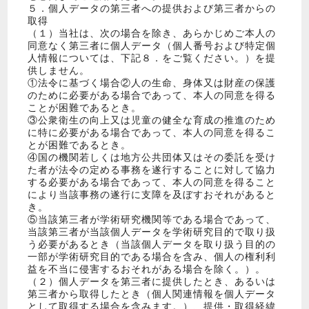
５．個人データの第三者への提供および第三者からの
取得
（１）当社は、次の場合を除き、あらかじめご本人の
同意なく第三者に個人データ（個人番号および特定個
人情報については、下記８．をご覧ください。）を提
供しません。
①法令に基づく場合②人の生命、身体又は財産の保護
のために必要がある場合であって、本人の同意を得る
ことが困難であるとき。
③公衆衛生の向上又は児童の健全な育成の推進のため
に特に必要がある場合であって、本人の同意を得るこ
とが困難であるとき。
④国の機関若しくは地方公共団体又はその委託を受け
た者が法令の定める事務を遂行することに対して協力
する必要がある場合であって、本人の同意を得ること
により当該事務の遂行に支障を及ぼすおそれがあると
き。
⑤当該第三者が学術研究機関等である場合であって、
当該第三者が当該個人データを学術研究目的で取り扱
う必要があるとき（当該個人データを取り扱う目的の
一部が学術研究目的である場合を含み、個人の権利利
益を不当に侵害するおそれがある場合を除く。）。
（２）個人データを第三者に提供したとき、あるいは
第三者から取得したとき（個人関連情報を個人データ
として取得する場合を含みます。）、提供・取得経緯