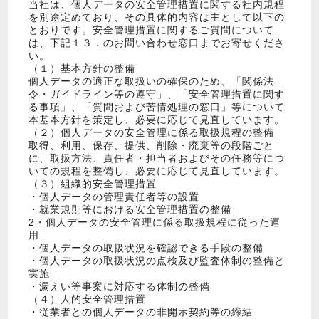
当社は、個人データの安全管理措置に関する社内規程
を別途定めており、その具体的内容は主として以下の
とおりです。安全管理措置に関するご質問について
は、下記１３．のお問い合わせ窓口までお寄せくださ
い。
（１）基本方針の整備
個人データの適正な取扱いの確保のため、「関係法
令・ガイドライン等の遵守」、「安全管理措置に関す
る事項」、「質問および苦情処理の窓口」等について
本基本方針を策定し、必要に応じて見直しています。
（２）個人データの安全管理に係る取扱規程の整備
取得、利用、保存、提供、削除・廃棄等の段階ごと
に、取扱方法、責任者・担当者およびその任務等につ
いての規程を整備し、必要に応じて見直しています。
（３）組織的安全管理措置
・個人データの管理責任者等の設置
・就業規則等における安全管理措置の整備
2・個人データの安全管理に係る取扱規程に従った運
用
・個人データの取扱状況を確認できる手段の整備
・個人データの取扱状況の点検及び監査体制の整備と
実施
・漏えい等事案に対応する体制の整備
（４）人的安全管理措置
・従業者との個人データの非開示契約等の締結