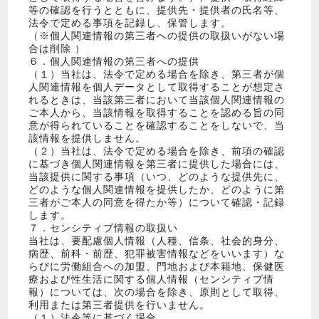
等の確認を行うとともに、提供先・提供者の氏名等、
法令で定める事項を記録し、保管します。
（※個人関連情報の第三者への提供の取扱いがない場
合は削除 ）
６．個人関連情報の第三者への提供
（１）当社は、法令で定める場合を除き、第三者が個
人関連情報を個人データとして取得することが想定さ
れるときは、当該第三者において当該個人関連情報の
ご本人から、当該情報を取得することを認める旨の同
意が得られていることを確認することをしないで、当
該情報を提供しません。
（２）当社は、法令で定める場合を除き、前項の確認
に基づき個人関連情報を第三者に提供した場合には、
当該提供に関する事項（いつ、どのような提供先に、
どのような個人関連情報を提供したか、どのように第
三者がご本人の同意を得たか等）について確認・記録
します。
７．センシティブ情報の取扱い
当社は、要配慮個人情報（人種、信条、社会的身分、
病歴、前科・前歴、犯罪被害情報などをいいます）な
らびに労働組合への加盟、門地および本籍地、保健医
療および性生活に関する個人情報（センシティブ情
報）については、次の場合を除き、原則として取得、
利用または第三者提供を行いません。
（１）法令等に基づく場合