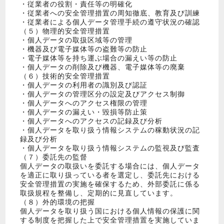
・従業者の役割・責任等の明確化
・従業者への安全管理措置の周知徹底、教育及び訓練
・従業者による個人データ管理手続の遵守状況の確認
（５）物理的安全管理措置
・個人データの取扱区域等の管理
・機器及び電子媒体等の盗難等の防止
・電子媒体等を持ち運ぶ場合の漏えい等の防止
・個人データの削除及び機器、電子媒体等の廃棄
（６）技術的安全管理措置
・個人データの利用者の識別及び認証
・個人データの管理区分の設定及びアクセス制御
・個人データへのアクセス権限の管理
・個人データの漏えい・毀損等防止策
・個人データへのアクセスの記録及び分析
・個人データを取り扱う情報システムの稼動状況の記
録及び分析
・個人データを取り扱う情報システムの監視及び監査
（７）委託先の監督
個人データの取扱いを委託する場合には、個人データ
を適正に取り扱っている者を選定し、委託先における
安全管理措置の実施を確保するため、外部委託に係る
取扱規程を整備し、定期的に見直しています。
（８）外的環境の把握
個人データを取り扱う国における個人情報の保護に関
する制度を把握した上で安全管理措置を実施していま