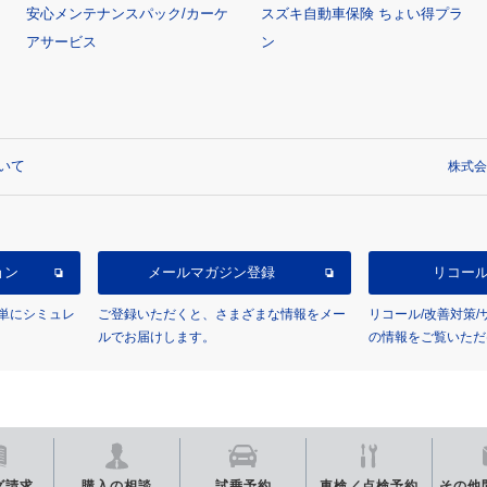
安心メンテナンスパック/カーケ
スズキ自動車保険 ちょい得プラ
アサービス
ン
いて
株式会
ョン
メールマガジン登録
リコー
単にシミュレ
ご登録いただくと、さまざまな情報をメー
リコール/改善対策
ルでお届けします。
の情報をご覧いただ
グ
請求
購入の相談
試乗予約
車検／点検
予約
その他