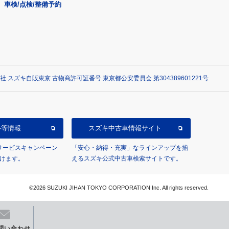
車検/点検/整備予約
社 スズキ自販東京 古物商許可証番号 東京都公安委員会 第304389601221号
ル等情報
スズキ中古車情報サイト
/サービスキャンペーン
「安心・納得・充実」なラインアップを揃
けます。
えるスズキ公式中古車検索サイトです。
©2026 SUZUKI JIHAN TOKYO CORPORATION Inc. All rights reserved.
問い合わせ