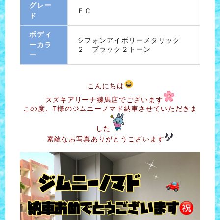
グレー
ＦＣ
ド
ボディ
シフォンアイボリーメタリック
ーカラ
２ ブラック２トーン
ー
こんにちは
スズキアリーナ練馬店でございます
この度、T様のジムニーノマド納車させていただきま
した
素敵なお写真ありがとうございます