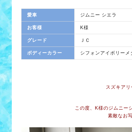
愛車
ジムニー シエラ
お客様
K様
グレード
ＪＣ
ボディーカラー
シフォンアイボリーメ
スズキアリ
この度、K様のジムニー
素敵なお