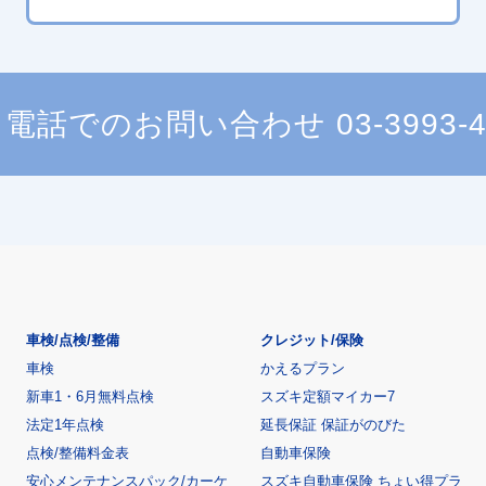
電話でのお問い合わせ
03-3993-
車検/点検/整備
クレジット/保険
車検
かえるプラン
新車1・6月無料点検
スズキ定額マイカー7
法定1年点検
延長保証 保証がのびた
点検/整備料金表
自動車保険
安心メンテナンスパック/カーケ
スズキ自動車保険 ちょい得プラ