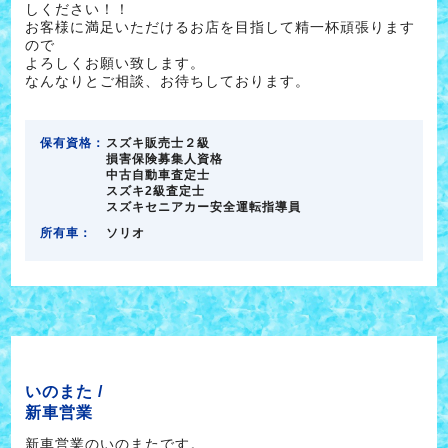
しください！！
お客様に満足いただけるお店を目指して精一杯頑張ります
ので
よろしくお願い致します。
なんなりとご相談、お待ちしております。
保有資格：
スズキ販売士２級
損害保険募集人資格
中古自動車査定士
スズキ2級査定士
スズキセニアカー安全運転指導員
所有車：
ソリオ
いのまた /
新車営業
新車営業のいのまたです。