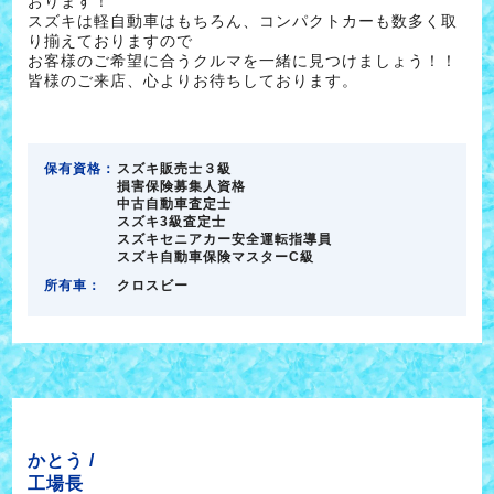
おります！
スズキは軽自動車はもちろん、コンパクトカーも数多く取
り揃えておりますので
お客様のご希望に合うクルマを一緒に見つけましょう！！
皆様のご来店、心よりお待ちしております。
保有資格：
スズキ販売士３級
損害保険募集人資格
中古自動車査定士
スズキ3級査定士
スズキセニアカー安全運転指導員
スズキ自動車保険マスターC級
所有車：
クロスビー
かとう /
工場長