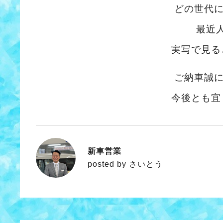
どの世代
最近
実写で見る
ご納車誠
今後とも宜
新車営業
さいとう
posted by さいとう