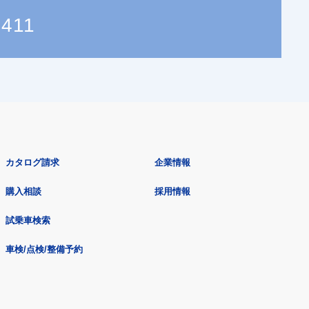
8411
カタログ請求
企業情報
購入相談
採用情報
試乗車検索
車検/点検/整備予約