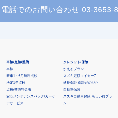
電話でのお問い合わせ
03-3653-
車検/点検/整備
クレジット/保険
車検
かえるプラン
新車1・6月無料点検
スズキ定額マイカー7
法定1年点検
延長保証 保証がのびた
点検/整備料金表
自動車保険
安心メンテナンスパック/カーケ
スズキ自動車保険 ちょい得プラ
アサービス
ン