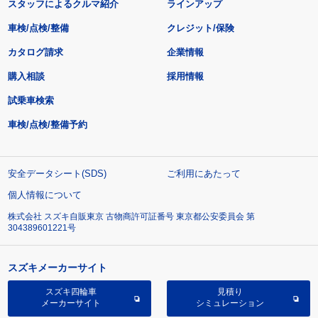
スタッフによるクルマ紹介
ラインアップ
車検/点検/整備
クレジット/保険
カタログ請求
企業情報
購入相談
採用情報
試乗車検索
車検/点検/整備予約
安全データシート(SDS)
ご利用にあたって
個人情報について
株式会社 スズキ自販東京 古物商許可証番号 東京都公安委員会 第
304389601221号
スズキメーカーサイト
スズキ四輪車
見積り
メーカーサイト
シミュレーション