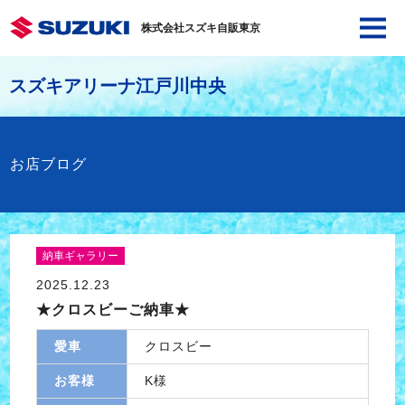
株式会社スズキ自販東京
スズキアリーナ江戸川中央
お店ブログ
納車ギャラリー
2025.12.23
★クロスビーご納車★
愛車
クロスビー
お客様
K様