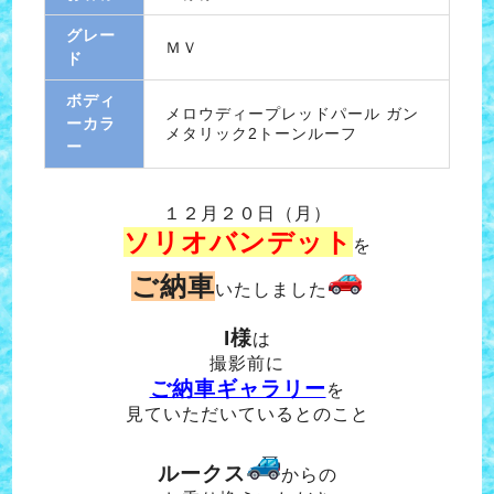
グレー
ＭＶ
ド
ボディ
メロウディープレッドパール ガン
ーカラ
メタリック2トーンルーフ
ー
１２月２０日（月）
ソリオバンデット
を
ご納車
いたしました
I様
は
撮影前に
ご納車ギャラリー
を
見ていただいているとのこと
ルークス
からの