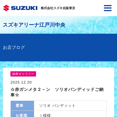
株式会社スズキ自販東京
スズキアリーナ江戸川中央
お店ブログ
納車ギャラリー
2025.12.20
☆赤ガンメタ２－ン ソリオバンディッドご納
車☆
愛車
ソリオ バンディット
お客様
Ｉ様様