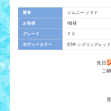
愛車
ジムニー ノマド
お客様
I様様
グレード
ＦＣ
ボディーカラー
E5R シズリングレッ
先日
ご