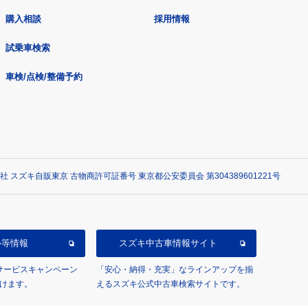
購入相談
採用情報
試乗車検索
車検/点検/整備予約
社 スズキ自販東京 古物商許可証番号 東京都公安委員会 第304389601221号
ル等情報
スズキ中古車情報サイト
/サービスキャンペーン
「安心・納得・充実」なラインアップを揃
けます。
えるスズキ公式中古車検索サイトです。