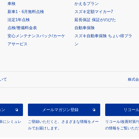
車検
かえるプラン
新車1・6月無料点検
スズキ定額マイカー7
法定1年点検
延長保証 保証がのびた
点検/整備料金表
自動車保険
安心メンテナンスパック/カーケ
スズキ自動車保険 ちょい得プラ
アサービス
ン
いて
株式会
ョン
メールマガジン登録
リコー
単にシミュレ
ご登録いただくと、さまざまな情報をメー
リコール/改善対策
ルでお届けします。
の情報をご覧いただ