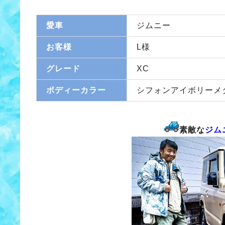
愛車
ジムニー
お客様
L様
グレード
XC
ボディーカラー
シフォンアイボリーメ
素敵な
ジム