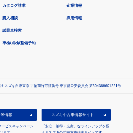
カタログ請求
企業情報
購入相談
採用情報
試乗車検索
車検/点検/整備予約
社 スズキ自販東京 古物商許可証番号 東京都公安委員会 第304389601221号
ル等情報
スズキ中古車情報サイト
/サービスキャンペーン
「安心・納得・充実」なラインアップを揃
けます。
えるスズキ公式中古車検索サイトです。