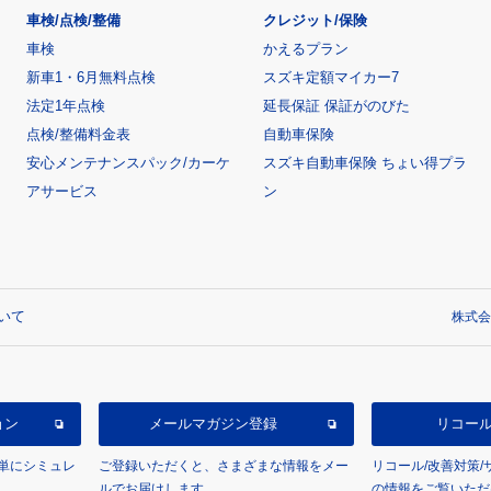
車検/点検/整備
クレジット/保険
車検
かえるプラン
新車1・6月無料点検
スズキ定額マイカー7
法定1年点検
延長保証 保証がのびた
点検/整備料金表
自動車保険
安心メンテナンスパック/カーケ
スズキ自動車保険 ちょい得プラ
アサービス
ン
いて
株式会
ョン
メールマガジン登録
リコー
単にシミュレ
ご登録いただくと、さまざまな情報をメー
リコール/改善対策
ルでお届けします。
の情報をご覧いただ