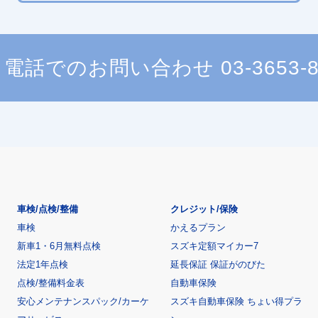
電話でのお問い合わせ
03-3653-
車検/点検/整備
クレジット/保険
車検
かえるプラン
新車1・6月無料点検
スズキ定額マイカー7
法定1年点検
延長保証 保証がのびた
点検/整備料金表
自動車保険
安心メンテナンスパック/カーケ
スズキ自動車保険 ちょい得プラ