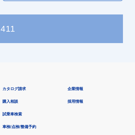
8411
カタログ請求
企業情報
購入相談
採用情報
試乗車検索
車検/点検/整備予約