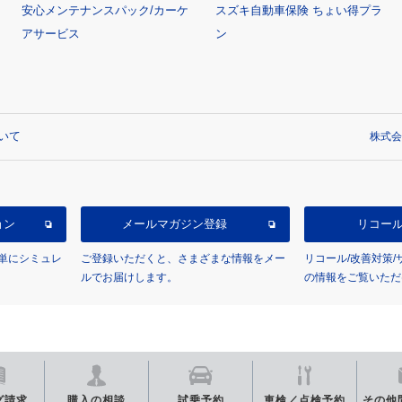
安心メンテナンスパック/カーケ
スズキ自動車保険 ちょい得プラ
アサービス
ン
いて
株式会
ョン
メールマガジン登録
リコー
単にシミュレ
ご登録いただくと、さまざまな情報をメー
リコール/改善対策
ルでお届けします。
の情報をご覧いただ
グ
請求
購入の相談
試乗予約
車検／点検
予約
その他