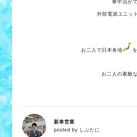
車中泊が
外部電源ユニッ
お二人で日本各地
お二人の素敵
新車営業
しぶたに
posted by しぶたに