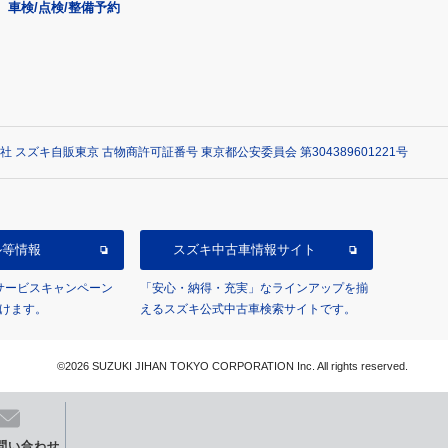
車検/点検/整備予約
社 スズキ自販東京 古物商許可証番号 東京都公安委員会 第304389601221号
ル等情報
スズキ中古車情報サイト
/サービスキャンペーン
「安心・納得・充実」なラインアップを揃
けます。
えるスズキ公式中古車検索サイトです。
©2026 SUZUKI JIHAN TOKYO CORPORATION Inc. All rights reserved.
問い合わせ