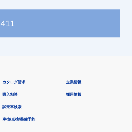
8411
カタログ請求
企業情報
購入相談
採用情報
試乗車検索
車検/点検/整備予約