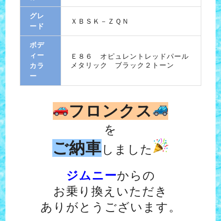
グレ
ＸＢＳＫ－ＺＱＮ
ード
ボデ
ィー
Ｅ８６ オピュレントレッドパール
メタリック ブラック２トーン
カラ
ー
フロンクス
を
ご納車
しました
ジムニー
からの
お乗り換えいただき
ありがとうございます。