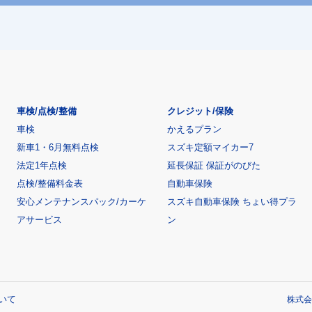
車検/点検/整備
クレジット/保険
車検
かえるプラン
新車1・6月無料点検
スズキ定額マイカー7
法定1年点検
延長保証 保証がのびた
点検/整備料金表
自動車保険
安心メンテナンスパック/カーケ
スズキ自動車保険 ちょい得プラ
アサービス
ン
いて
株式会