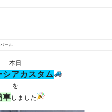
トパール
本日
ーシアカスタム
を
納車
しました