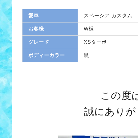
愛車
スペーシア カスタム
お客様
W様
グレード
XSターボ
ボディーカラー
黒
この度
誠にありが