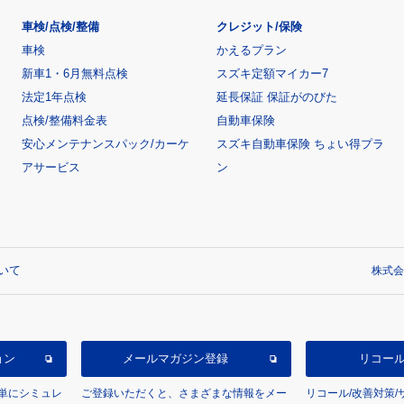
車検/点検/整備
クレジット/保険
車検
かえるプラン
新車1・6月無料点検
スズキ定額マイカー7
法定1年点検
延長保証 保証がのびた
点検/整備料金表
自動車保険
安心メンテナンスパック/カーケ
スズキ自動車保険 ちょい得プラ
アサービス
ン
いて
株式会
ョン
メールマガジン登録
リコー
単にシミュレ
ご登録いただくと、さまざまな情報をメー
リコール/改善対策