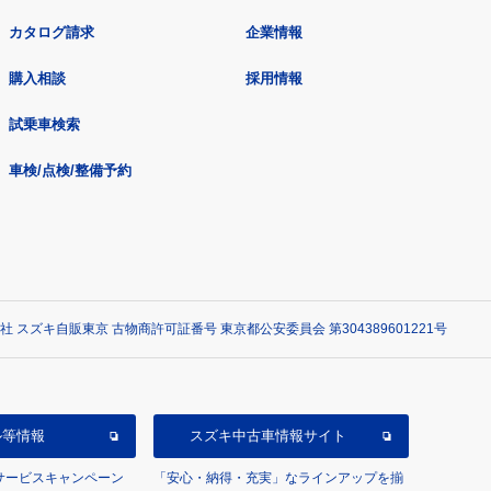
カタログ請求
企業情報
購入相談
採用情報
試乗車検索
車検/点検/整備予約
社 スズキ自販東京 古物商許可証番号 東京都公安委員会 第304389601221号
ル等情報
スズキ中古車情報サイト
/サービスキャンペーン
「安心・納得・充実」なラインアップを揃