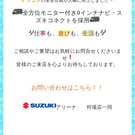
ィワゴン
の安全性能が大幅に向上しました
全方位モニター付き9インチナビ・ス
ズキコネクトを採用
仕事
も、
遊び
も、
生活
も
ご相談やご要望はお気軽にお問合せくださいま
せ
皆様のご来店を心よりお待ちしております。
お問い合わせはこちら！！
アリーナ 狩場店一同