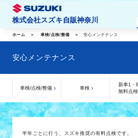
株式会社スズキ自販神奈川
ホーム
車検/点検/整備
安心メンテナンス
安心メンテナンス
新車1・
車検/点検/整備
車検
無料点検
半年ごとに行う、スズキ推奨の有料点検です。