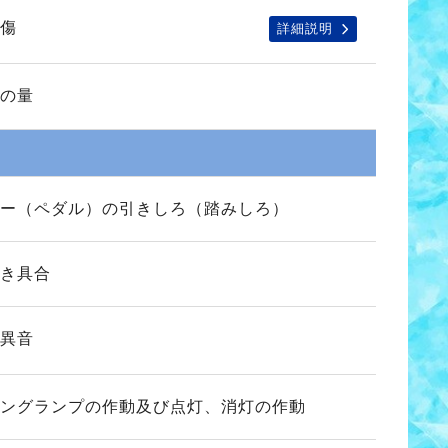
傷
詳細説明
の量
ー（ペダル）の引きしろ（踏みしろ）
き具合
異音
ングランプの作動及び点灯、消灯の作動