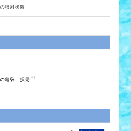
の噴射状態
2
*1
ヤの亀裂、損傷