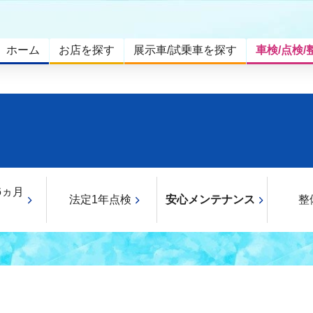
ホーム
お店を探す
展示車/試乗車を探す
車検/点検/
6ヵ月
法定1年点検
安心メンテナンス
整