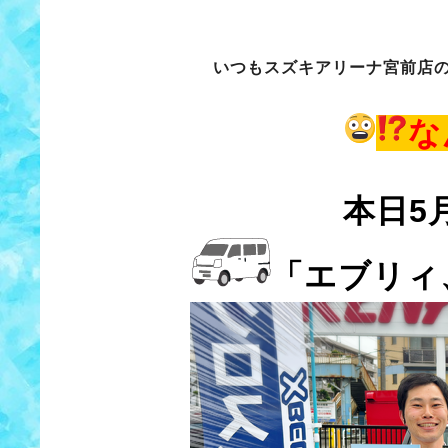
いつもスズキアリーナ宮前店
な
本日5
「エブリィ