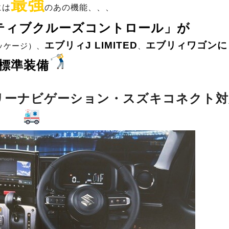
最強
には
のあの機能、、、
プティブクルーズコントロール」が
エブリィJ LIMITED
エブリィワゴンに
ッケージ）、
、
標準装備
リーナビゲーション・スズキコネクト対