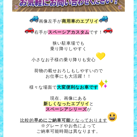
画像左手が
商用車のエブリイ
右手が
スペーシアカスタム
です！
狭い駐車場でも
乗り降りしやすく
小さなお子様の乗り降りも安心
荷物の載せおろしもしやすいので
お仕事にも大活躍！！
様々な場面で
大変便利なお車です
現在、画像にある
新しくなったエブリイ
と
スペーシアシリーズ
が
比較的
早めにご納車可能
となっております
※グレードやお色によって
ご納車可能時期は異なります。