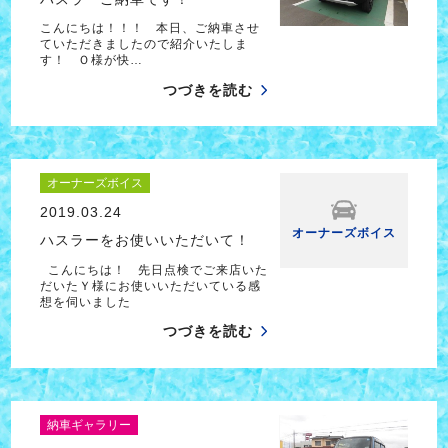
こんにちは！！！ 本日、ご納車させ
ていただきましたので紹介いたしま
す！ Ｏ様が快…
つづきを読む
オーナーズボイス
2019.03.24
オーナーズボイス
ハスラーをお使いいただいて！
こんにちは！ 先日点検でご来店いた
だいたＹ様にお使いいただいている感
想を伺いました
つづきを読む
納車ギャラリー