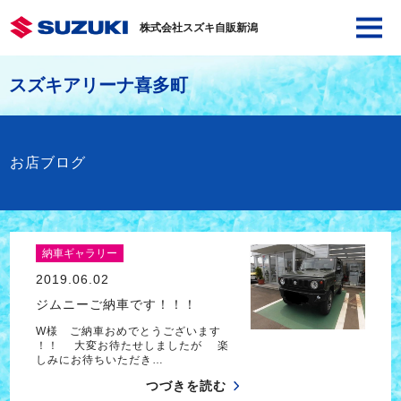
株式会社スズキ自販新潟
スズキアリーナ喜多町
お店ブログ
納車ギャラリー
2019.06.02
ジムニーご納車です！！！
W様 ご納車おめでとうございます
！！ 大変お待たせしましたが 楽
しみにお待ちいただき…
つづきを読む