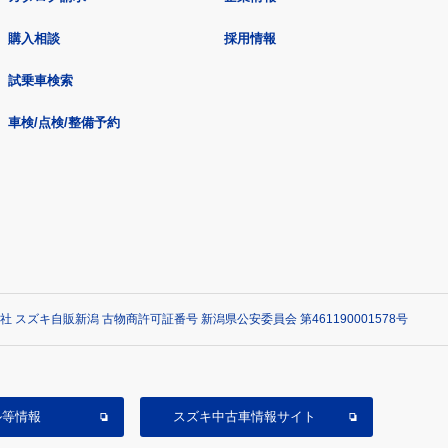
購入相談
採用情報
試乗車検索
車検/点検/整備予約
社 スズキ自販新潟 古物商許可証番号 新潟県公安委員会 第461190001578号
ル等情報
スズキ中古車情報サイト