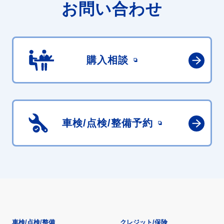
お問い合わせ
購入相談
車検/点検/
整備予約
車検/点検/整備
クレジット/保険