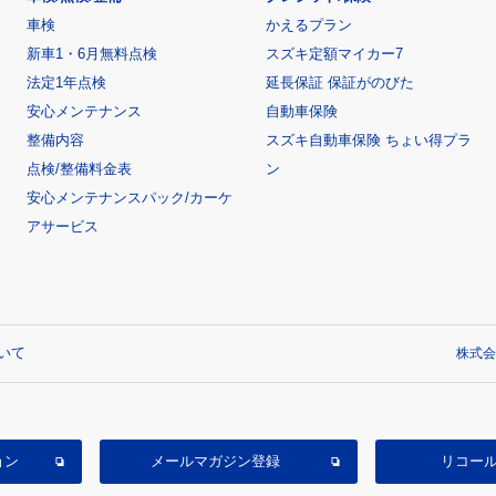
車検
かえるプラン
新車1・6月無料点検
スズキ定額マイカー7
法定1年点検
延長保証 保証がのびた
安心メンテナンス
自動車保険
整備内容
スズキ自動車保険 ちょい得プラ
点検/整備料金表
ン
安心メンテナンスパック/カーケ
アサービス
いて
株式会
ョン
メールマガジン登録
リコー