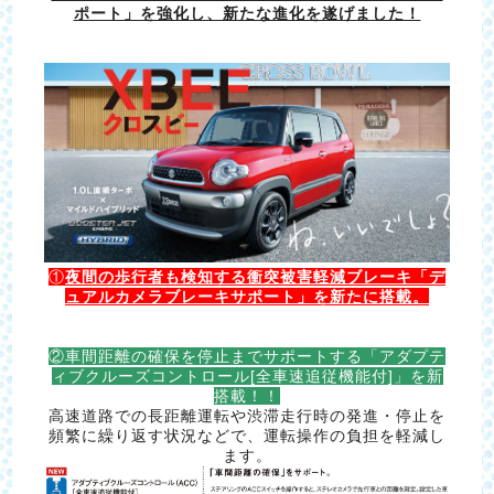
ポート」を強化し、新たな進化を遂げました！
①
夜間の歩行者も検知する衝突被害軽減ブレーキ「デ
ュアルカメラブレーキサポート」を新たに搭載。
②車間距離の確保を停止までサポートする「アダプテ
ィブクルーズコントロール[全車速追従機能付]」を新
搭載！！
高速道路での長距離運転や渋滞走行時の発進・停止を
頻繁に繰り返す状況などで、運転操作の負担を軽減し
ます。