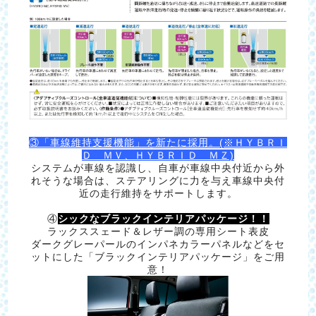
③「車線維持支援機能」を新たに採用。(※ＨＹＢＲＩ
Ｄ ＭＶ、ＨＹＢＲＩＤ ＭＺ)
システムが車線を認識し、自車が車線中央付近から外
れそうな場合は、ステアリングに力を与え車線中央付
近の走行維持をサポートします。
④
シックなブラックインテリアパッケージ！！
ラックススェード＆レザー調の専用シート表皮
ダークグレーパールのインパネカラーパネルなどをセ
ットにした「ブラックインテリアパッケージ」をご用
意！