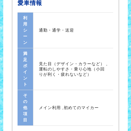
愛車情報
利
用
シ
通勤・通学・送迎
ー
ン
満
足
見た目（デザイン・カラーなど） ,
ポ
運転のしやすさ・乗り心地（小回
イ
りが利く・疲れないなど）
ン
ト
そ
の
他
メイン利用 ,初めてのマイカー
項
目