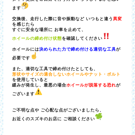
ます
交換後、走行した際に音や振動など いつもと違う
異変
を感じたら
すぐに安全な場所に お車を止めて、
ホイールの締め付け状態
を確認してください
ホイールには
決められた力で締め付ける適切な工具
が
必要です
また、適切な工具で締め付けたとしても、
形状やサイズの適合しないホイールや
ナット・
ボルト
を使用していると
緩みが発生し、
最悪の場合
ホイールが脱落する恐れ
が
ございます
ご不明な点や ご心配な点がございましたら、
お近くのスズキのお店に ご相談ください