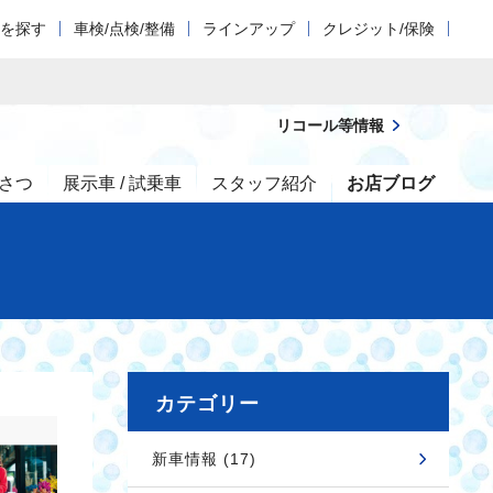
車を探す
車検/点検/整備
ラインアップ
クレジット/保険
リコール等情報
さつ
展示車 / 試乗車
スタッフ紹介
お店ブログ
カテゴリー
新車情報 (17)