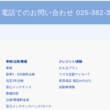
電話でのお問い合わせ
025-382-
車検/点検/整備
クレジット/保険
車検
かえるプラン
新車1・6月無料点検
スズキ定額マイカー7
法定1年点検
延長保証 保証がのびた
安心メンテナンス
自動車保険
整備内容
点検/整備料金表
安心メンテナンスパック/カーケ