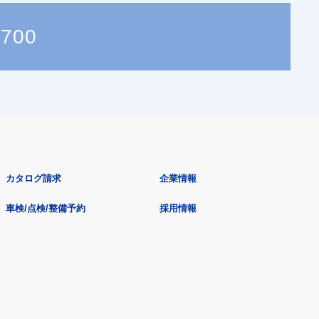
3700
カタログ請求
企業情報
車検/点検/整備予約
採用情報