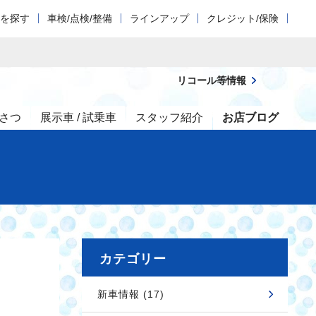
車を探す
車検/点検/整備
ラインアップ
クレジット/保険
リコール等情報
さつ
展示車 / 試乗車
スタッフ紹介
お店ブログ
カテゴリー
新車情報 (17)