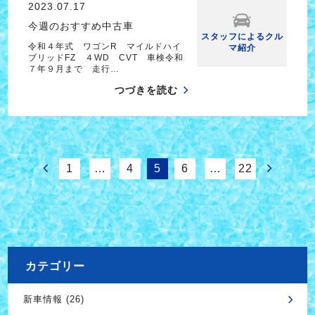
2023.07.17
今週のおすすめ中古車
スタッフによるクル
令和４年式 ワゴンR マイルドハイ
マ紹介
ブリッドFZ ４WD CVT 車検令和
７年９月まで 走行…
つづきを読む
1
…
4
5
6
…
22
カテゴリー
新車情報 (26)