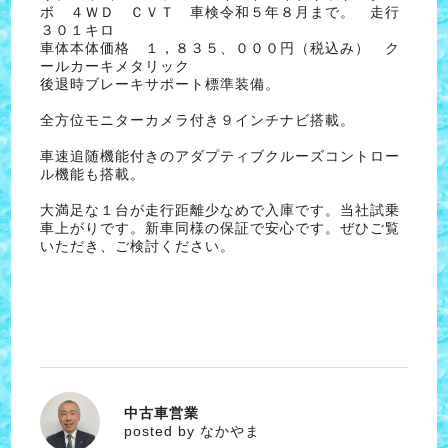
ボ ４ＷＤ ＣＶＴ 車検令和５年８月まで。 走行
３０１キロ
車体本体価格 １，８３５、０００円（税込み） ク
ールカーキメタリック
後退時ブレーキサポート標準装備。
全方位モニターカメラ付き９インチナビ搭載。
車速追随機能付きのアダプティブクルーズコントロー
ル機能も搭載。
大満足な１台が走行距離少なめで入庫です。当社試乗
車上がりです。新車同様の保証で安心です。ぜひご覧
いただき、ご検討ください。
中古車営業
なかやま
posted by なかやま