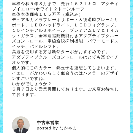
車検令和５年８月まで 走行１６２１キロ アクティ
ブイエロー/ホワイト２トーンルーフ
車体本体価格１６５万円（税込み）
デュアルカメラブレーキサポート＆後退時ブレーキサ
ポート、ＬＥＤヘッドライト、ＬＥＤフォグランプ、
１５インチアルミホイール、プレミアムＵＶ＆ＩＲカ
ットガラス、全車速追随機能付きアダプティブクルー
ズコントロール、車線逸脱抑制機能、パワーモードス
イッチ、パドルシフト。
高速を使用する方は断然ターボがおすすめです。
アダプティブクルーズコントロールはとても楽でイチ
オシです。
個人的にこのカラー、錦玉子を連想してしまいます。
イエローがかわいらしく似合うのはハスラーのデザイ
ンすごいですね。
いかがでしょうか？
５月７日より営業再開しております。ご来店お待ちし
ております。
中古車営業
なかやま
posted by なかやま