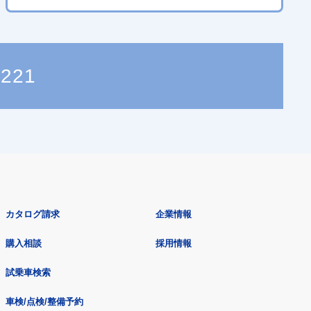
1221
カタログ請求
企業情報
購入相談
採用情報
試乗車検索
車検/点検/整備予約