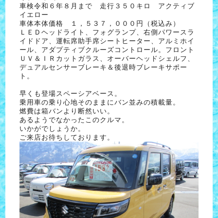
車検令和６年８月まで 走行３５０キロ アクティブ
イエロー
車体本体価格 １，５３７，０００円（税込み）
ＬＥＤヘッドライト、フォグランプ、右側パワースラ
イドドア、運転席助手席シートヒーター、アルミホイ
ール、アダプティブクルーズコントロール。フロント
ＵＶ＆ＩＲカットガラス、オーバーヘッドシェルフ、
デュアルセンサーブレーキ＆後退時ブレーキサポー
ト。
早くも登場スペーシアベース。
乗用車の乗り心地そのままにバン並みの積載量。
燃費は箱バンより断然いい。
あるようでなかったこのクルマ。
いかがでしょうか。
ご来店お待ちしております。