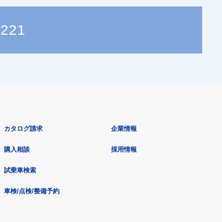
1221
カタログ請求
企業情報
購入相談
採用情報
試乗車検索
車検/点検/整備予約